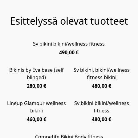
Esittelyssä olevat tuotteet
Sv bikini bikini/wellness fitness
NEW
490,00 €
Bikinis by Eva base (self
Sv bikini, bikini/wellness
NEW
NEW
blinged)
fitness bikini
280,00 €
480,00 €
Lineup Glamour wellness
Sv bikini bikini/wellness
NEW
NEW
bikini
fitness
460,00 €
480,00 €
Competite Bikini Body fitness
NEW