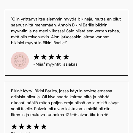
"Olin yrittänyt itse aiemmin myydä bikinejä, mutta en ollut 
saanut niitä menemään. Annoin Bikini Barille bikinini 
myyntiin ja ne meni viikossa! Sain niistä sen verran rahaa, 
mitä olin toivonutkin. Aion jatkossakin laittaa vanhat 
bikinini myyntiin Bikini Barille!"
-Miia/ myyntitiliasiakas
Bikinit löytyi Bikini Barilta, jossa käytiin sovittelemassa 
erilaisia biksuja. Oli kiva saada koittaa niitä ja nähdä 
oikeasti päällä miten paljon eroja niissä on ja mitkä sävyt 
sopii itselle. Palvelu oli aivan loistavaa ja siellä oli niin 
lämmin ja mukava tunnelma 🫶✨💎 aivan tilattua 💎