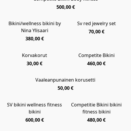
500,00 €
Bikini/wellness bikini by
Sv red jewelry set
NEW
NEW
Nina Ylisaari
70,00 €
380,00 €
Korvakorut
Competite Bikini
NEW
NEW
30,00 €
460,00 €
Vaaleanpunainen korusetti
NEW
50,00 €
SV bikini wellness fitness
Competitie Bikini bikini
NEW
SALE
bikini
fitness bikini
600,00 €
480,00 €