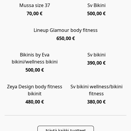
Mussa size 37
Sv Bikini
NEW
SALE
70,00 €
500,00 €
Lineup Glamour body fitness
NEW
650,00 €
Bikinis by Eva
Sv bikini
NEW
bikini/wellness bikini
390,00 €
500,00 €
Zeya Design body fitness
Sv bikini wellness/bikini
NEW
NEW
bikinit
fitness
480,00 €
380,00 €
Näytä kaikki tuotteet