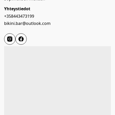
Yhteystiedot
+358443473199
bikini.bar@outlook.com